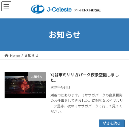
コ
ナ
ン
ビ
テ
ゲ
ン
ー
ツ
シ
へ
ョ
お知らせ
ス
ン
キ
に
ッ
移
プ
動
Home
お知らせ
刈谷市ミササガパーク夜景空撮しまし
お知らせ
た。
2024年4月3日
刈谷市にあります。ミササガパークの夜景撮影
のお仕事をしてきました。幻想的なメイプルリ
ーフ是非、夜のミササガパークに行って見てく
ださい。
続きを読む